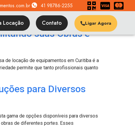
amentos.com.br
41 98786-2255
a Locação
Contato
Ligar Agora
litando suas Obras e
a de locação de equipamentos em Curitiba é a
riedade permite que tanto profissionais quanto
uções para Diversos
sta gama de opções disponíveis para diversos
a obras de diferentes portes. Esses