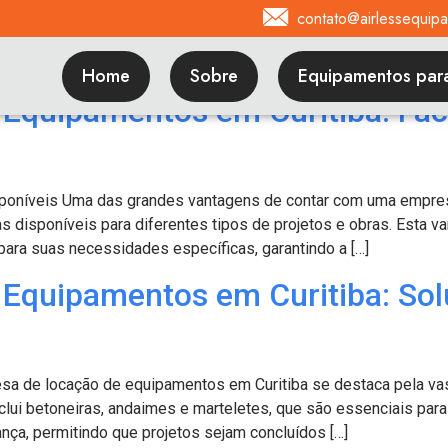
contato@airlessequip
orized
Home
Sobre
Equipamentos par
Equipamentos em Curitiba: Faci
poníveis Uma das grandes vantagens de contar com uma empres
disponíveis para diferentes tipos de projetos e obras. Esta va
ra suas necessidades específicas, garantindo a […]
Equipamentos em Curitiba: Sol
a de locação de equipamentos em Curitiba se destaca pela va
nclui betoneiras, andaimes e marteletes, que são essenciais par
nça, permitindo que projetos sejam concluídos […]